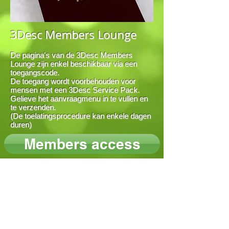
3Desc Members Lounge
De pagina's van de 3Desc Members
Lounge zijn enkel beschikbaar via een
toegangscode.
De toegang wordt voorbehouden voor
mensen met een 3Desc Service Pack.
Gelieve het aanvraagmenu in te vullen en
te verzenden.
(De toelatingsprocedure kan enkele dagen
duren)
Members access
2026 Proudly created by Myself ©
Hoe cookies beheren
GDPR - Privacyverklaring & beleid