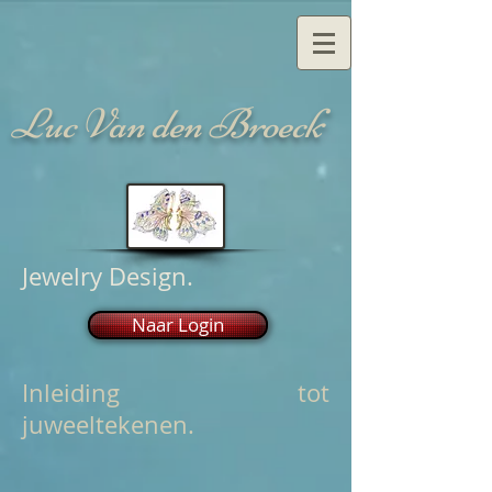
Luc Van den Broeck
Jewelry Design.
Naar Login
Inleiding tot
juweeltekenen.