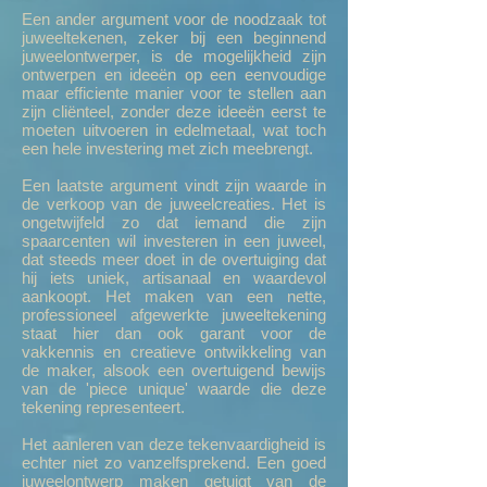
Een ander argument voor de noodzaak tot
juweeltekenen, zeker bij een beginnend
juweelontwerper, is de mogelijkheid zijn
ontwerpen en ideeën op een eenvoudige
maar efficiente manier voor te stellen aan
zijn cliënteel, zonder deze ideeën eerst te
moeten uitvoeren in edelmetaal, wat toch
een hele investering met zich meebrengt.
Een laatste argument vindt zijn waarde in
de verkoop van de juweelcreaties. Het is
ongetwijfeld zo dat iemand die zijn
spaarcenten wil investeren in een juweel,
dat steeds meer doet in de overtuiging dat
hij iets uniek, artisanaal en waardevol
aankoopt. Het maken van een nette,
professioneel afgewerkte juweeltekening
staat hier dan ook garant voor de
vakkennis en creatieve ontwikkeling van
de maker, alsook een overtuigend bewijs
van de 'piece unique' waarde die deze
tekening representeert.
Het aanleren van deze tekenvaardigheid is
echter niet zo vanzelfsprekend. Een goed
juweelontwerp maken getuigt van de