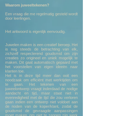
Waarom juweeltekenen?
Een vraag die me regelmatig gesteld wordt
door leerlingen.
Het antwoord is eigenlijk eenvoudig.
Juwelen maken is een creatief beroep. Het
is nog steeds de betrachting van elk,
zichzelf respecterend goudsmid om zijn
creaties zo origineel en uniek mogelijk te
maken. Dit gaat automatisch gepaard met
het voorstellen van eigen ideeën naar
klanten toe.
Het is in deze tijd meer dan ooit een
noodzaak om efficiënt met werktijden om
te gaan. Het tekenen van een
juweelontwerp vraagt inderdaad de nodige
aandacht en tijd, maar staat niet in
evenredigheid met de tijd die zou verloren
gaan indien een ontwerp niet voldoet aan
de noden van de koper/klant, zodat de
goudsmid de gevraagde aanpassingen
moet maken, om niet te zeggen zijn werk