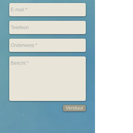
Verstuur